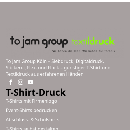
To Jam Group Köln – Siebdruck, Digitaldruck,
Stickerei, Flex- und Flock – günstiger T-Shirt und
Textildruck aus erfahrenen Händen
T-Shirt-Druck
T-Shirts mit Firmenlogo
Event-Shirts bedrucken
Abschluss- & Schulshirts
T-Shirts selbst gestalten