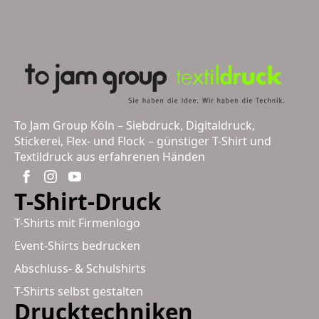
To Jam Group Köln – Siebdruck, Digitaldruck,
Stickerei, Flex- und Flock – günstiger T-Shirt und
Textildruck aus erfahrenen Händen
T-Shirt-Druck
T-Shirts mit Firmenlogo
Event-Shirts bedrucken
Abschluss- & Schulshirts
T-Shirts selbst gestalten
Drucktechniken