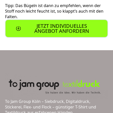
Tipp: Das Bügeln ist dann zu empfehlen, wenn der
Stoff noch leicht feucht ist, so klappt’s auch mit den
Falten.
JETZT INDIVIDUELLES
ANGEBOT ANFORDERN
To Jam Group Köln – Siebdruck, Digitaldruck,
Stickerei, Flex- und Flock – günstiger T-Shirt und
Textildruck aus erfahrenen Händen