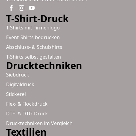
T-Shirt-Druck
T-Shirts mit Firmenlogo
Event-Shirts bedrucken
Abschluss- & Schulshirts
T-Shirts selbst gestalten
Drucktechniken
Siebdruck
Digitaldruck
Stickerei
Flex- & Flockdruck
DTF- & DTG-Druck
Drucktechniken im Vergleich
Textilien